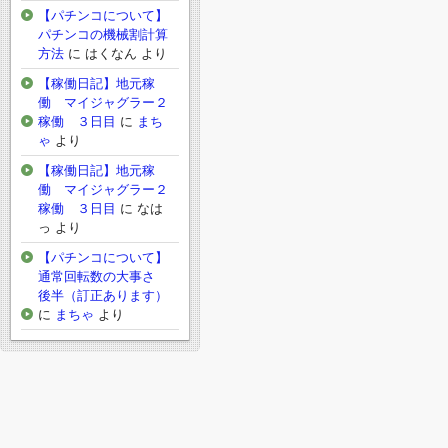
【パチンコについて】
パチンコの機械割計算
方法
に
はくなん
より
【稼働日記】地元稼
働 マイジャグラー２
稼働 ３日目
に
まち
ゃ
より
【稼働日記】地元稼
働 マイジャグラー２
稼働 ３日目
に
なは
っ
より
【パチンコについて】
通常回転数の大事さ
後半（訂正あります）
に
まちゃ
より