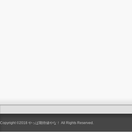
Copyright ©2018
やっぱ期待値やな！
All Rights Reserved.