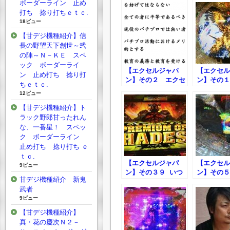
ボーダーライン 止め
打ち 捻り打ちｅｔｃ.
18ビュー
【甘デジ機種紹介】信
長の野望天下創世～弐
の陣～Ｎ－ＫＥ スペ
ック ボーダーライ
【エクセルジャパ
【エクセル
ン 止め打ち 捻り打
ン】その２ エクセ
ン】その１
ちｅｔｃ.
ルジャパンの面接に
はるばる牙
12ビュー
行ってみた
働
【甘デジ機種紹介】ト
ラック野郎甘ったれん
な、一番星！ スペッ
ク ボーダーライン
止め打ち 捻り打ち ｅ
ｔｃ.
【エクセルジャパ
【エクセル
9ビュー
ン】その３９ いつ
ン】その５
甘デジ機種紹介 新鬼
もの遠い店も引っ越
ック長から
武者
して通いやすくなっ
を教えてく
9ビュー
た
れたので教
なった
【甘デジ機種紹介】
真・花の慶次Ｎ２－