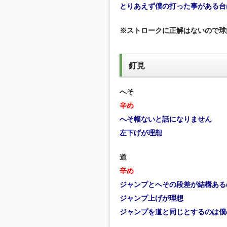
とりあえず僕の打った事がある台
※ストロークに正解はないので球
釘見
へそ
辛め
へそ幅ないと話になりません
左下げが理想
道
辛め
ジャンプとへその段差が結構ある
ジャンプ上げが理想
ジャンプを道と同じとするのは僕