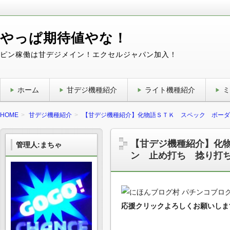
やっぱ期待値やな！
ピン稼働は甘デジメイン！エクセルジャパン加入！
ホーム
甘デジ機種紹介
ライト機種紹介
ミ
HOME
甘デジ機種紹介
【甘デジ機種紹介】化物語ＳＴＫ スペック ボーダ
【甘デジ機種紹介】化
管理人:まちゃ
ン 止め打ち 捻り打ち
応援クリックよろしくお願いしますm