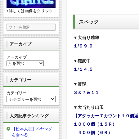
↑詳しくは画像をクリック
スペック
▼大当り確率
アーカイブ
１/９９.９
アーカイブ
▼確変中
１/１４.５
カテゴリー
▼賞球
３＆７＆１１
カテゴリー
▼大当たり出玉
人気記事ランキング
【アタッカー７カウント１０個返
１０００個（１５Ｒ）
【松本人志】ペヤング
４００個（６Ｒ）
を食べる