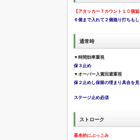
【アタッカー７カウント１０個返
６個まで入れて２個捻り打ちもし
通常時
▼時間効率重視
保３止め
▼オーバー入賞回避重視
保２止めし保留の埋まり具合を見
ステージ止め必須
ストローク
基本的にぶっこみ