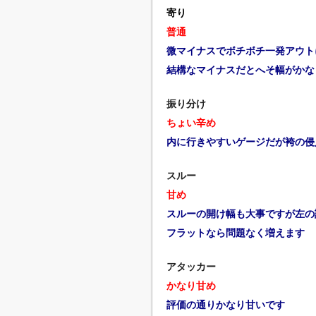
寄り
普通
微マイナスでボチボチ一発アウト
結構なマイナスだとへそ幅がかな
振り分け
ちょい辛め
内に行きやすいゲージだが袴の侵
スルー
甘め
スルーの開け幅も大事ですが左の
フラットなら問題なく増えます
アタッカー
かなり甘め
評価の通りかなり甘いです