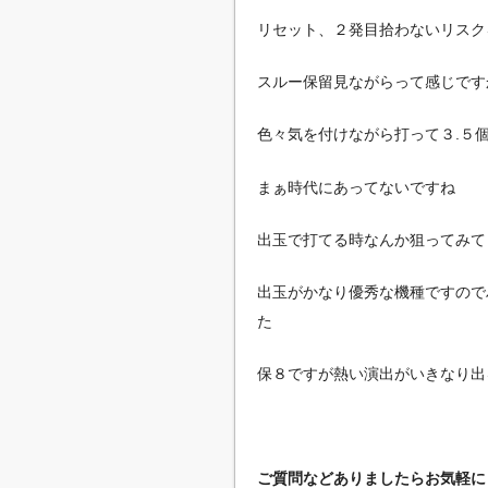
リセット、２発目拾わないリスク
スルー保留見ながらって感じです
色々気を付けながら打って３.５
まぁ時代にあってないですね
出玉で打てる時なんか狙ってみて
出玉がかなり優秀な機種ですので
た
保８ですが熱い演出がいきなり出
ご質問などありましたらお気軽にど