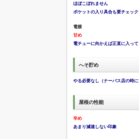
ほぼこぼれません
ポケットの入り具合も要チェック
電横
甘め
電チューに向かえば正直に入って
へそ貯め
やる必要なし（ナーバス店の時に
屋根の性能
辛め
あまり減速しない印象