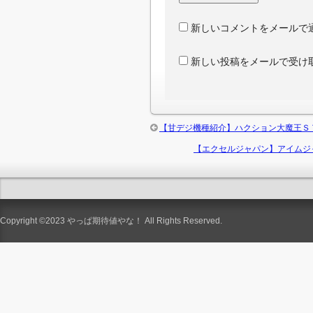
新しいコメントをメールで
新しい投稿をメールで受け
【甘デジ機種紹介】ハクション大魔王Ｓ
【エクセルジャパン】アイムジ
Copyright ©2023
やっぱ期待値やな！
All Rights Reserved.