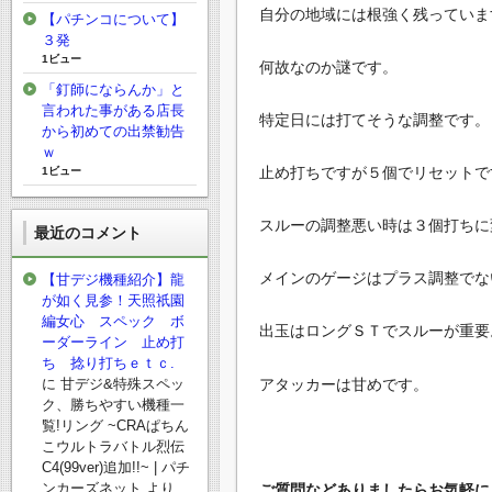
自分の地域には根強く残っていま
【パチンコについて】
３発
1ビュー
何故なのか謎です。
「釘師にならんか」と
言われた事がある店長
特定日には打てそうな調整です。
から初めての出禁勧告
ｗ
止め打ちですが５個でリセットで
1ビュー
スルーの調整悪い時は３個打ちに
最近のコメント
メインのゲージはプラス調整でな
【甘デジ機種紹介】龍
が如く見参！天照祇園
編女心 スペック ボ
出玉はロングＳＴでスルーが重要
ーダーライン 止め打
ち 捻り打ちｅｔｃ.
アタッカーは甘めです。
に
甘デジ&特殊スペッ
ク、勝ちやすい機種一
覧!リング ~CRAぱちん
こウルトラバトル烈伝
C4(99ver)追加!!~ | パチ
ンカーズネット
より
ご質問などありましたらお気軽にど