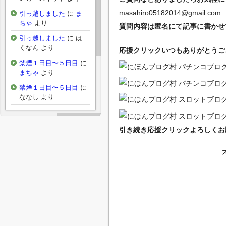
masahiro05182014@gmail.com
引っ越しました
に
ま
ちゃ
より
質問内容は匿名にて記事に書かせ
引っ越しました
に
は
くなん
より
応援クリックいつもありがとうござい
禁煙１日目〜５日目
に
まちゃ
より
禁煙１日目〜５日目
に
ななし
より
引き続き応援クリックよろしくお願