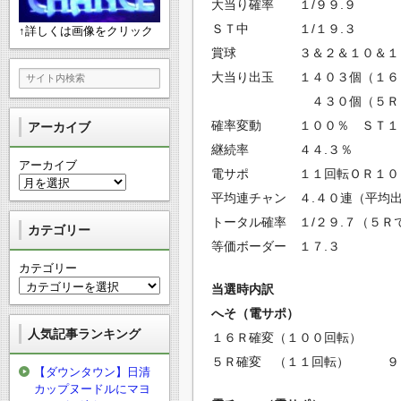
大当り確率 １/９９.９
ＳＴ中 １/１９.３
↑詳しくは画像をクリック
賞球 ３＆２＆１０＆１
大当り出玉 １４０３個（１６
４３０個（５Ｒ
確率変動 １００％ ＳＴ１
アーカイブ
継続率 ４４.３％
アーカイブ
電サポ １１回転ＯＲ１０
平均連チャン ４.４０連（平均
トータル確率 １/２９.７（５Ｒ
カテゴリー
等価ボーダー １７.３
カテゴリー
当選時内訳
へそ（電サポ）
人気記事ランキング
１６Ｒ確変（１００回転） 
５Ｒ確変 （１１回転） ９
【ダウンタウン】日清
カップヌードルにマヨ