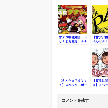
～弐の陣～Ｎ－Ｋ
Ｃ ＧＬ
Ｅ スペック ボー
ダーライン 止め打
ち 捻り打ちｅｔ
ｃ.
甘デジ機種紹介 Ｓ
【甘デジ機
ＵＰＥＲ電役 ナナ
ペルソナ４
シーＤＸ ６６ＶＶ
ク ボーダ
ン 止め打
打ち ｅｔｃ
【えとたま７９Ｖｅ
【渡る世間
ｒ】スペック ボー
り】スペッ
ダーライン 止め打
ダーライン
ち 捻り打ちｅｔ
ち 捻り打
ｃ.
ｃ.
コメントを残す