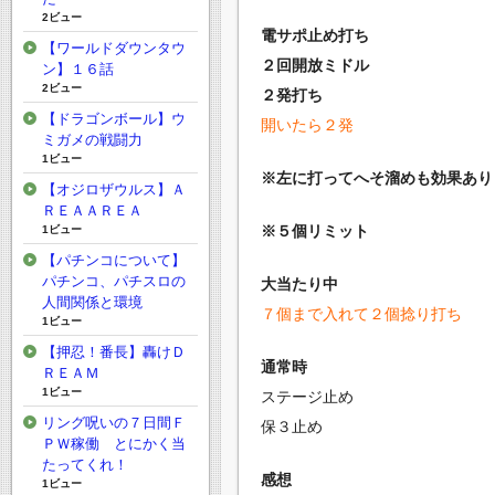
2ビュー
電サポ止め打ち
【ワールドダウンタウ
２回開放ミドル
ン】１６話
2ビュー
２発打ち
【ドラゴンボール】ウ
開いたら２発
ミガメの戦闘力
1ビュー
※左に打ってへそ溜めも効果あり
【オジロザウルス】Ａ
ＲＥＡＡＲＥＡ
※５個リミット
1ビュー
【パチンコについて】
パチンコ、パチスロの
大当たり中
人間関係と環境
７個まで入れて２個捻り打ち
1ビュー
【押忍！番長】轟けＤ
通常時
ＲＥＡＭ
1ビュー
ステージ止め
リング呪いの７日間Ｆ
保３止め
ＰＷ稼働 とにかく当
たってくれ！
感想
1ビュー