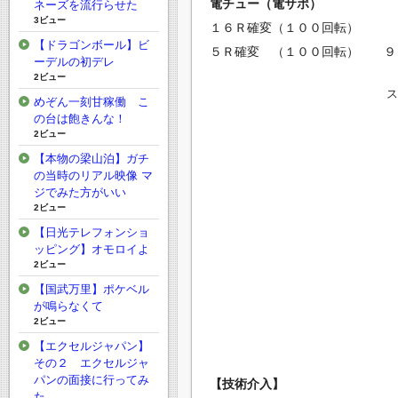
電チュー（電サポ）
ネーズを流行らせた
3ビュー
１６Ｒ確変（１００回転） 
【ドラゴンボール】ビ
５Ｒ確変 （１００回転） ９
ーデルの初デレ
2ビュー
めぞん一刻甘稼働 こ
の台は飽きんな！
2ビュー
【本物の梁山泊】ガチ
の当時のリアル映像 マ
ジでみた方がいい
2ビュー
【日光テレフォンショ
ッピング】オモロイよ
2ビュー
【国武万里】ポケベル
が鳴らなくて
2ビュー
【エクセルジャパン】
その２ エクセルジャ
パンの面接に行ってみ
【技術介入】
た