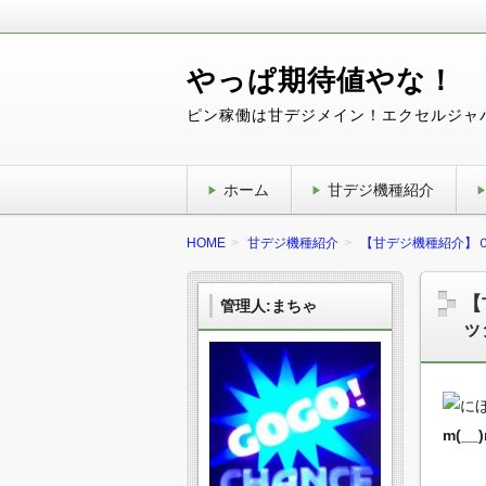
やっぱ期待値やな！
ピン稼働は甘デジメイン！エクセルジャ
ホーム
甘デジ機種紹介
HOME
甘デジ機種紹介
【甘デジ機種紹介】
【
管理人:まちゃ
ッ
m(__