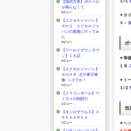
１/１
【国武万里】ポケベル
が鳴らなくて
2ビュー
▼タ
【エクセルジャパン】
Ｖ－
その２ エクセルジャ
パンの面接に行ってみ
た
ボ
2ビュー
【ワールドダウンタウ
ン】１６話
▼等
2ビュー
１８
【エクセルジャパン】
その４８ 北斗拳王稼
▼ト
働 へそでか！
1ビュー
１/２
【ドラゴンボール】ウ
ミガメの戦闘力
1ビュー
当
【オジロザウルス】Ａ
ＲＥＡＡＲＥＡ
▼ヘ
1ビュー
【パチンコについて】
６Ｒ