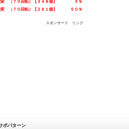
確変 （７０回転）【３４８個】 ５％
確変 （７０回転）【２６１個】 ５０％
サポパターン