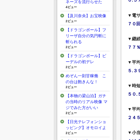
０.５
ネーズを流行らせた
4ビュー
▼電
【及川奈央】お宝映像
2ビュー
７０
【ドラゴンボール】フ
リーザ自分の気円斬に
▼継
斬られる
７７
2ビュー
【ドラゴンボール】ビ
ーデルの初デレ
▼平
2ビュー
５.３
めぞん一刻甘稼働 こ
の台は飽きんな！
▼時
2ビュー
５０.
【本物の梁山泊】ガチ
の当時のリアル映像 マ
ジでみた方がいい
▼平
2ビュー
２４
【日光テレフォンショ
ッピング】オモロイよ
▼小
2ビュー