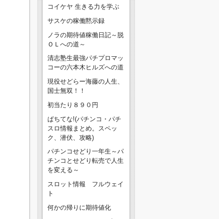
コイケヤ 生きる力を学ぶ
サスケの稼働黙示録
ノラの期待値稼働日記～脱
ＯＬへの道～
清志塾生最強パチプロマッ
コーの六本木ヒルズへの道
現役せどらー海藤の人生、
国士無双！！
初当たり８９０円
ぱちてな!(パチンコ・パチ
スロ情報まとめ。スペッ
ク、潜伏、攻略)
パチンコせどり一年生～パ
チンコとせどり転売で人生
を変える～
スロット情報 フルウェイ
ト
何かの帰りに期待値化