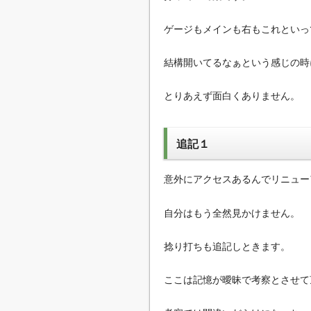
ゲージもメインも右もこれといっ
結構開いてるなぁという感じの時
とりあえず面白くありません。
追記１
意外にアクセスあるんでリニュー
自分はもう全然見かけません。
捻り打ちも追記しときます。
ここは記憶が曖昧で考察とさせて