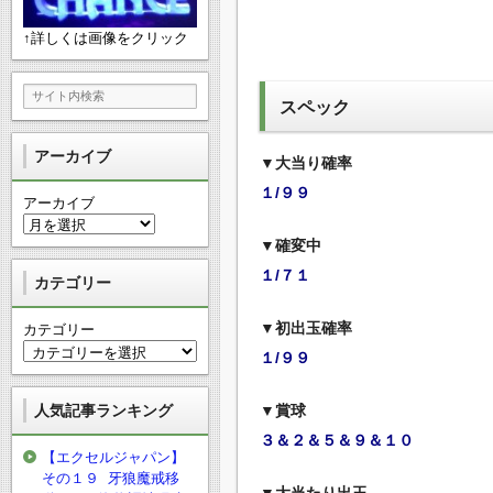
↑詳しくは画像をクリック
スペック
アーカイブ
▼大当り確率
１/９９
アーカイブ
▼確変中
１/７１
カテゴリー
▼初出玉確率
カテゴリー
１/９９
人気記事ランキング
▼賞球
３＆２＆５＆９＆１０
【エクセルジャパン】
その１９ 牙狼魔戒移