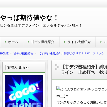
やっぱ期待値やな！
ピン稼働は甘デジメイン！エクセルジャパン加入！
ホーム
甘デジ機種紹介
ライト機種紹介
ミ
HOME
甘デジ機種紹介
【甘デジ機種紹介】緋弾のアリアＦＰＷ スペック 
【甘デジ機種紹介】緋
管理人:まちゃ
ライン 止め打ち 捻り
m(__)m
ワンクリックよろしくお願いしま