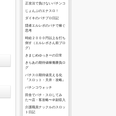
正攻法で負けないパチンコ
じょんぷのエナスロ！
ダイキのパチプロ日記
隠者エルレボのパチで稼ぐ
思考
時給２０００円以上を打ち
倒す（エルレボさん前ブロ
グ）
きまじめゆっきーの日常
きらあの期待値稼働勝負ロ
グ
パチスロ期待値見える化
『スロット・天井・攻略』
パチンコウォッチ
田舎でパチ・スロしてみ
た〜店・客攻略〜＠副収入
介護職員ナックルのスロッ
ト日記