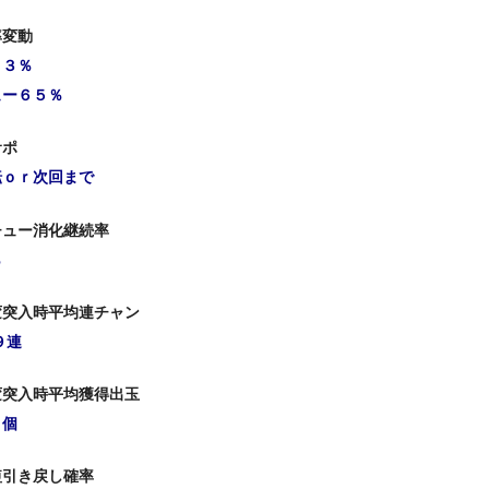
率変動
３３％
ュー６５％
サポ
転ｏｒ次回まで
チュー消化継続率
％
変突入時平均連チャン
９
連
変突入時平均獲得出玉
２個
短引き戻し確率