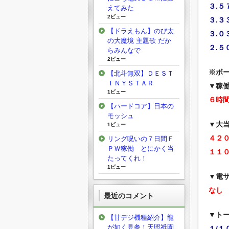
３
.
５
えてみた
2ビュー
３
.
３
【ドラえもん】のび太
３
.
０
の大魔境 主題歌 だか
２
.
５
らみんなで
2ビュー
※ボ
【北斗無双】ＤＥＳＴ
ＩＮＹＳＴＡＲ
▼稼
1ビュー
６時
【ハードコア】日本の
モッシュ
▼大
1ビュー
４２
リング呪いの７日間Ｆ
ＰＷ稼働 とにかく当
１１
たってくれ！
1ビュー
▼電
なし
最近のコメント
▼ト
【甘デジ機種紹介】龍
が如く見参！天照祇園
１
/
１