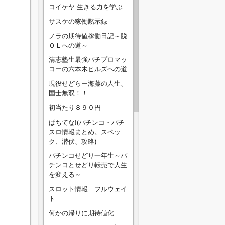
コイケヤ 生きる力を学ぶ
サスケの稼働黙示録
ノラの期待値稼働日記～脱
ＯＬへの道～
清志塾生最強パチプロマッ
コーの六本木ヒルズへの道
現役せどらー海藤の人生、
国士無双！！
初当たり８９０円
ぱちてな!(パチンコ・パチ
スロ情報まとめ。スペッ
ク、潜伏、攻略)
パチンコせどり一年生～パ
チンコとせどり転売で人生
を変える～
スロット情報 フルウェイ
ト
何かの帰りに期待値化