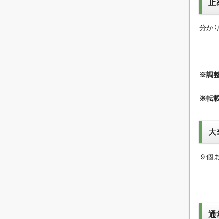
止
分か
※調
※転
大
９個
通