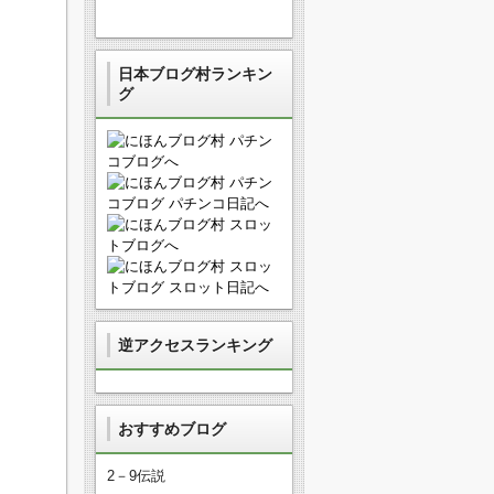
日本ブログ村ランキン
グ
逆アクセスランキング
おすすめブログ
2－9伝説