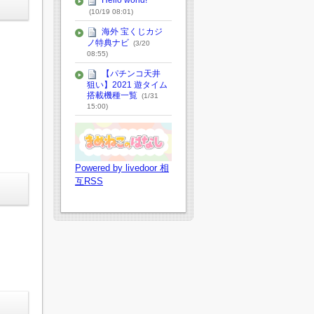
Hello world!
(10/19 08:01)
海外 宝くじカジ
ノ特典ナビ
(3/20
08:55)
【パチンコ天井
狙い】2021 遊タイム
搭載機種一覧
(1/31
15:00)
Powered by livedoor 相
互RSS