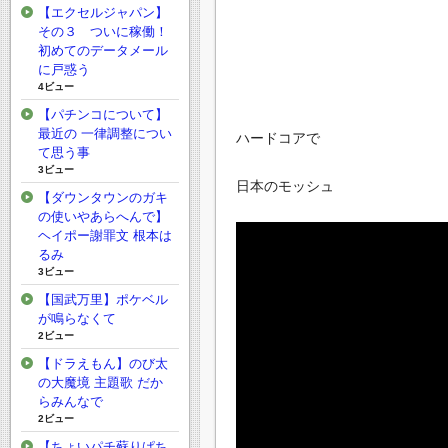
【エクセルジャパン】
その３ ついに稼働！
初めてのデータメール
に戸惑う
4ビュー
【パチンコについて】
最近の 一律調整につい
ハードコアで
て思う事
3ビュー
日本のモッシュ
【ダウンタウンのガキ
の使いやあらへんで】
ヘイポー謝罪文 根本は
るみ
3ビュー
【国武万里】ポケベル
が鳴らなくて
2ビュー
【ドラえもん】のび太
の大魔境 主題歌 だか
らみんなで
2ビュー
【ちょいパチ蘇りぱち