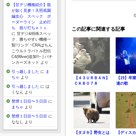
【甘デジ機種紹介】龍
が如く見参！天照祇園
編女心 スペック ボ
ーダーライン 止め打
ち 捻り打ちｅｔｃ.
この記事に関連する記事
に
甘デジ&特殊スペッ
ク、勝ちやすい機種一
覧!リング ~CRAぱちん
こウルトラバトル烈伝
C4(99ver)追加!!~ | パチ
ンカーズネット
より
引っ越しました
に
ま
ちゃ
より
【４３ＵＲＢＡＮ】
【19】卒
ＣＫＢ０７８
達の歌
引っ越しました
に
は
くなん
より
禁煙１日目〜５日目
に
まちゃ
より
禁煙１日目〜５日目
に
ななし
より
【タヌキ】野生とは
【ディスカ