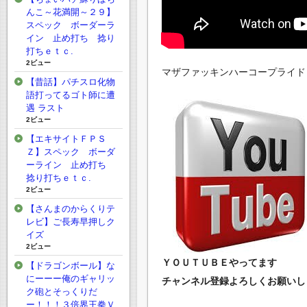
んこ～花満開～２９】
スペック ボーダーラ
イン 止め打ち 捻り
打ちｅｔｃ.
2ビュー
マザファッキンハーコープライド
【昔話】パチスロ化物
語打ってるゴト師に遭
遇 ラスト
2ビュー
【エキサイトＦＰＳ
Ｚ】スペック ボーダ
ーライン 止め打ち
捻り打ちｅｔｃ.
2ビュー
【さんまのからくりテ
レビ】ご長寿早押しク
イズ
2ビュー
ＹＯＵＴＵＢＥやってます
【ドラゴンボール】な
にーーー俺のギャリッ
チャンネル登録よろしくお願いしま
ク砲とそっくりだ
ー！！！３倍界王拳Ｖ