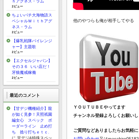
ｈアグネス・ラム
2ビュー
ちょいパチ大海物語ス
他のやつらも俺が相手してやる
ペシャルＷｉｔｈアグ
ネス・ラム
2ビュー
【爆乳戦隊パイレンジ
ャー】主題歌
2ビュー
【エクセルジャパン】
その３６ いい店だ！
牙狼魔戒稼働
2ビュー
最近のコメント
ＹＯＵＴＵＢＥやってます
【甘デジ機種紹介】龍
が如く見参！天照祇園
チャンネル登録よろしくお願いしま
編女心 スペック ボ
ーダーライン 止め打
ご質問などありましたらお気軽にど
ち 捻り打ちｅｔｃ.
に
甘デジ&特殊スペッ
お問い合わせ
又は
masahiro0518