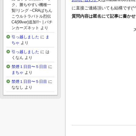
ク、勝ちやすい機種一
に直接ご連絡頂いても結構です(^^
覧!リング ~CRAぱちん
質問内容は匿名にて記事に書かせ
こウルトラバトル烈伝
C4(99ver)追加!!~ | パチ
ンカーズネット
より
引っ越しました
に
ま
ちゃ
より
引っ越しました
に
は
くなん
より
禁煙１日目〜５日目
に
まちゃ
より
禁煙１日目〜５日目
に
ななし
より