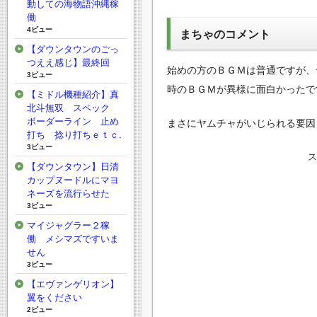
動しての海物語沖縄稼
働
4ビュー
まちゃのコメント
【ダウンタウンのごっ
つええ感じ】最終回
始めの方のＢＧＭは普通ですが、
3ビュー
時のＢＧＭが異様に面白かったで
【ミドル機種紹介】真
北斗無双 スペック
ボーダーライン 止め
まさにヤムチャがいじられる要因
打ち 捻り打ちｅｔｃ.
3ビュー
【ダウンタウン】日清
カップヌードルにマヨ
ネーズを流行らせた
3ビュー
マイジャグラー２稼
働 メシマズですいま
せん
3ビュー
【エヴァンゲリオン】
翼をください
2ビュー