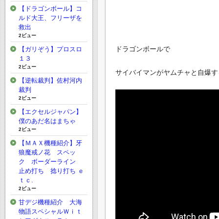
【ドラゴンボール】コ
ルド大王、フリーザを
救出
2ビュー
ドラゴンボールで
【ガリぞう】プロスロ
１３
2ビュー
サイバイマンがヤムチャと自爆す
【逆転裁判】佐村河内
裁判
2ビュー
【エクセルジャパン】
僕のあだ名はまちゃ
2ビュー
【ＭＡＸ機種紹介】牙
狼魔戒ノ花 スペッ
ク ボーダーライン
止め打ち 捻り打ち ｅ
ｔｃ.
2ビュー
甘デジ機種紹介 大海
物語スペシャルＷｉｔ