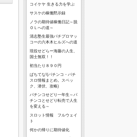
コイケヤ 生きる力を学ぶ
サスケの稼働黙示録
ノラの期待値稼働日記～脱
ＯＬへの道～
清志塾生最強パチプロマッ
コーの六本木ヒルズへの道
現役せどらー海藤の人生、
国士無双！！
初当たり８９０円
ぱちてな!(パチンコ・パチ
スロ情報まとめ。スペッ
ク、潜伏、攻略)
パチンコせどり一年生～パ
チンコとせどり転売で人生
を変える～
スロット情報 フルウェイ
ト
何かの帰りに期待値化