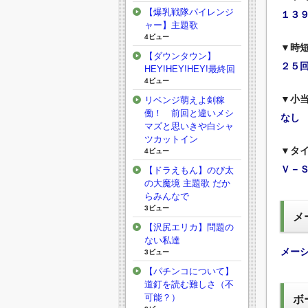
【爆乳戦隊パイレンジ
１３
ャー】主題歌
4ビュー
▼時
【ダウンタウン】
２５回
HEY!HEY!HEY!最終回
4ビュー
▼小
リベンジ萌えよ剣稼
働！ 前回と違いメシ
なし
マズと思いきや白シャ
ツカットイン
▼タ
4ビュー
Ｖ－
【ドラえもん】のび太
の大魔境 主題歌 だか
らみんなで
3ビュー
メ
【沢尻エリカ】問題の
ない私達
メー
3ビュー
【パチンコについて】
道釘を読む難しさ（不
可能？）
ボ