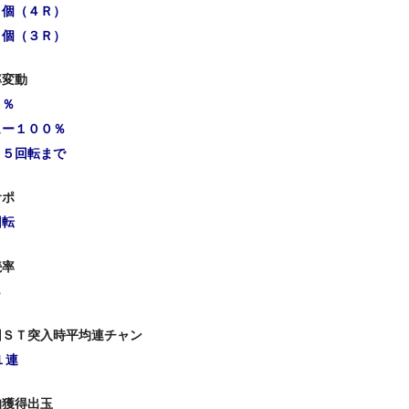
０個（４Ｒ）
０個（３Ｒ）
率変動
５％
ュー１００％
４５回転まで
サポ
回転
続率
％
回ＳＴ突入時平均連チャン
１連
均獲得出玉