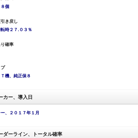
９８個
短引き戻し
転時２７.０３％
当り確率
イプ
ＳＴ機、純正保８
ーカー、導入日
シー、２０１７年１月
ーダーライン、トータル確率