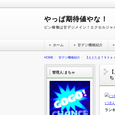
やっぱ期待値やな！
ピン稼働は甘デジメイン！エクセルジャ
ホーム
甘デジ機種紹介
HOME
甘デジ機種紹介
【えとたま７９Ｖｅ
【
管理人:まちゃ
ち
にほ
ラン