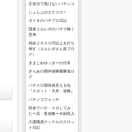
正攻法で負けないパチンコ
じょんぷのエナスロ！
ダイキのパチプロ日記
隠者エルレボのパチで稼ぐ
思考
時給２０００円以上を打ち
倒す（エルレボさん前ブロ
グ）
きまじめゆっきーの日常
きらあの期待値稼働勝負ロ
グ
パチスロ期待値見える化
『スロット・天井・攻略』
パチンコウォッチ
田舎でパチ・スロしてみ
た〜店・客攻略〜＠副収入
介護職員ナックルのスロッ
ト日記