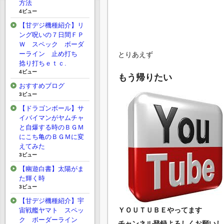
方法
4ビュー
【甘デジ機種紹介】リ
ング呪いの７日間ＦＰ
Ｗ スペック ボーダ
ーライン 止め打ち
とりあえず
捻り打ちｅｔｃ.
4ビュー
もう帰りたい
おすすめブログ
3ビュー
【ドラゴンボール】サ
イバイマンがヤムチャ
と自爆する時のＢＧＭ
にこち亀のＢＧＭに変
えてみた
3ビュー
【幽遊白書】太陽がま
た輝く時
3ビュー
【甘デジ機種紹介】宇
ＹＯＵＴＵＢＥやってます
宙戦艦ヤマト スペッ
ク ボーダーライン
チャンネル登録よろしくお願いしま