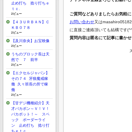
止め打ち 捻り打ちｅ
ｔｃ.
ご質問などありましたらお気軽にど
2ビュー
お問い合わせ
又は
masahiro0518
【４３ＵＲＢＡＮ】Ｃ
ＫＢ０７８
に直接ご連絡頂いても結構です(^^
2ビュー
質問内容は匿名にて記事に書かせ
【及川奈央】お宝映像
2ビュー
うちのブロック長は天
然で ７ 前半
2ビュー
【エクセルジャパン】
その７４ 牙狼魔戒稼
働 久々班長の所で稼
働
2ビュー
【甘デジ機種紹介】天
才バカボン～Ｖ！Ｖ！
バカボット！～ スペ
ック ボーダーライ
ン 止め打ち 捻り打
ちｅｔｃ.