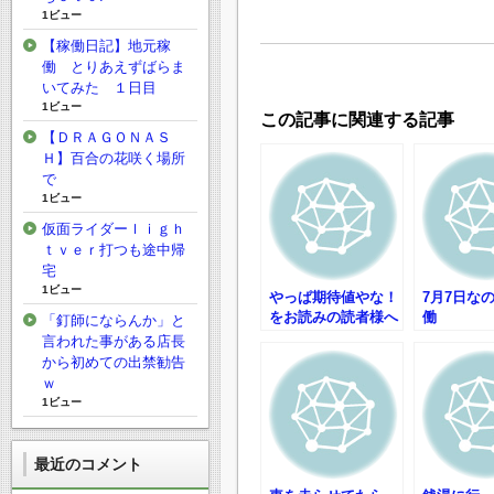
1ビュー
【稼働日記】地元稼
働 とりあえずばらま
いてみた １日目
1ビュー
この記事に関連する記事
【ＤＲＡＧＯＮＡＳ
Ｈ】百合の花咲く場所
で
1ビュー
仮面ライダーｌｉｇｈ
ｔｖｅｒ打つも途中帰
宅
1ビュー
やっぱ期待値やな！
7月7日な
をお読みの読者様へ
働
「釘師にならんか」と
言われた事がある店長
から初めての出禁勧告
ｗ
1ビュー
最近のコメント