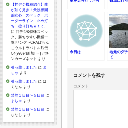
車を走らせてたら
銭湯に行っ
【甘デジ機種紹介】龍
が如く見参！天照祇園
編女心 スペック ボ
ーダーライン 止め打
ち 捻り打ちｅｔｃ.
に
甘デジ&特殊スペッ
ク、勝ちやすい機種一
覧!リング ~CRAぱちん
こウルトラバトル烈伝
今日は
地元のダチ
C4(99ver)追加!!~ | パチ
て
ンカーズネット
より
引っ越しました
に
ま
ちゃ
より
コメントを残す
引っ越しました
に
は
コメント
くなん
より
禁煙１日目〜５日目
に
まちゃ
より
禁煙１日目〜５日目
に
ななし
より