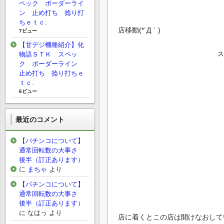
ペック ボーダーライ
ン 止め打ち 捻り打
ちｅｔｃ.
店移動(*´Д｀)
7ビュー
【甘デジ機種紹介】化
物語ＳＴＫ スペッ
ク ボーダーライン
止め打ち 捻り打ちｅ
ｔｃ.
6ビュー
最近のコメント
【パチンコについて】
通常回転数の大事さ
後半（訂正あります）
に
まちゃ
より
【パチンコについて】
通常回転数の大事さ
後半（訂正あります）
に
なはっ
より
店に着くとこの店は開けなおして