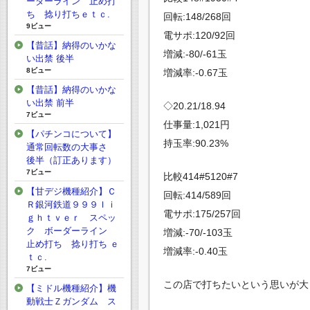
ーダーライン 止め打
ち 捻り打ちｅｔｃ.
回転:148/268回
9ビュー
電サポ:120/92回
【昔話】納得のいかな
増減:-80/-61玉
い出禁 後半
8ビュー
増減率:-0.67玉
【昔話】納得のいかな
い出禁 前半
◇20.21/18.94
7ビュー
仕事量:1,021円
【パチンコについて】
持玉率:90.23%
通常回転数の大事さ
後半（訂正あります）
7ビュー
比較414#5120#7
【甘デジ機種紹介】Ｃ
回転:414/589回
Ｒ銀河鉄道９９９ｌｉ
電サポ:175/257回
ｇｈｔｖｅｒ スペッ
ク ボーダーライン
増減:-70/-103玉
止め打ち 捻り打ち ｅ
増減率:-0.40玉
ｔｃ.
7ビュー
この店で打ちたいという思いが大
【ミドル機種紹介】機
動戦士Ｚガンダム ス