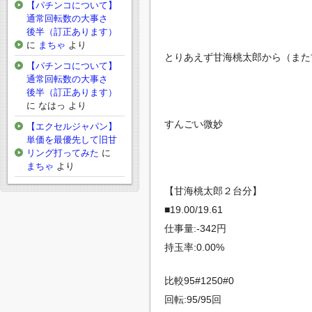
【パチンコについて】
通常回転数の大事さ
後半（訂正あります）
に
まちゃ
より
とりあえず甘海桃太郎から（また
【パチンコについて】
通常回転数の大事さ
後半（訂正あります）
に
なはっ
より
すんごい微妙
【エクセルジャパン】
単価を最優先して旧甘
リング打ってみた
に
まちゃ
より
【甘海桃太郎２台分】
■19.00/19.61
仕事量:-342円
持玉率:0.00%
比較95#1250#0
回転:95/95回