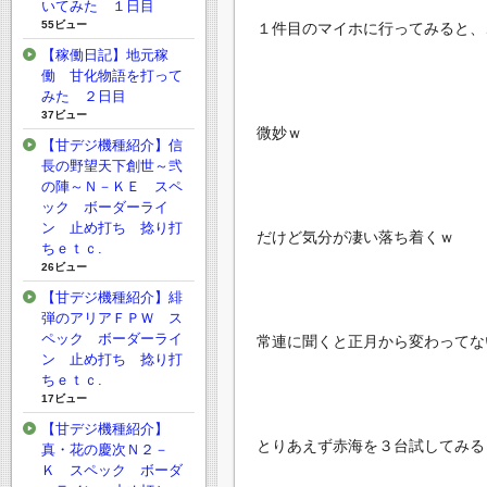
いてみた １日目
55ビュー
１件目のマイホに行ってみると、
【稼働日記】地元稼
働 甘化物語を打って
みた ２日目
37ビュー
微妙ｗ
【甘デジ機種紹介】信
長の野望天下創世～弐
の陣～Ｎ－ＫＥ スペ
ック ボーダーライ
ン 止め打ち 捻り打
だけど気分が凄い落ち着くｗ
ちｅｔｃ.
26ビュー
【甘デジ機種紹介】緋
弾のアリアＦＰＷ ス
ペック ボーダーライ
常連に聞くと正月から変わってな
ン 止め打ち 捻り打
ちｅｔｃ.
17ビュー
【甘デジ機種紹介】
とりあえず赤海を３台試してみる
真・花の慶次Ｎ２－
Ｋ スペック ボーダ