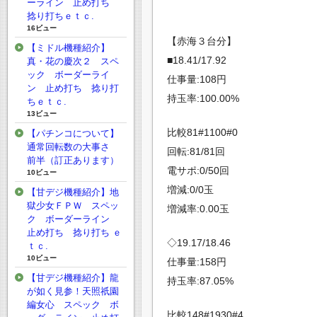
ーライン 止め打ち
捻り打ちｅｔｃ.
16ビュー
【赤海３台分】
【ミドル機種紹介】
■18.41/17.92
真・花の慶次２ スペ
ック ボーダーライ
仕事量:108円
ン 止め打ち 捻り打
持玉率:100.00%
ちｅｔｃ.
13ビュー
比較81#1100#0
【パチンコについて】
通常回転数の大事さ
回転:81/81回
前半（訂正あります）
電サポ:0/50回
10ビュー
増減:0/0玉
【甘デジ機種紹介】地
獄少女ＦＰＷ スペッ
増減率:0.00玉
ク ボーダーライン
止め打ち 捻り打ち ｅ
◇19.17/18.46
ｔｃ.
10ビュー
仕事量:158円
【甘デジ機種紹介】龍
持玉率:87.05%
が如く見参！天照祇園
編女心 スペック ボ
比較148#1930#4