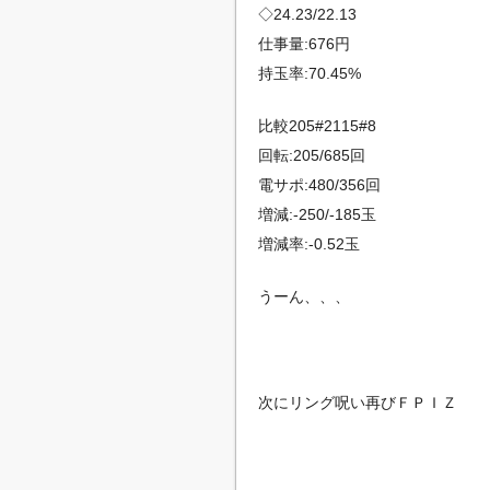
◇24.23/22.13
仕事量:676円
持玉率:70.45%
比較205#2115#8
回転:205/685回
電サポ:480/356回
増減:-250/-185玉
増減率:-0.52玉
うーん、、、
次にリング呪い再びＦＰＩＺ