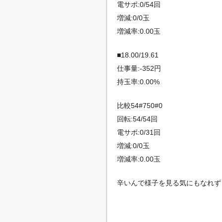
電サポ:0/54回
増減:0/0玉
増減率:0.00玉
■18.00/19.61
仕事量:-352円
持玉率:0.00%
比較54#750#0
回転:54/54回
電サポ:0/31回
増減:0/0玉
増減率:0.00玉
辛いんで様子を見る気にもなれず