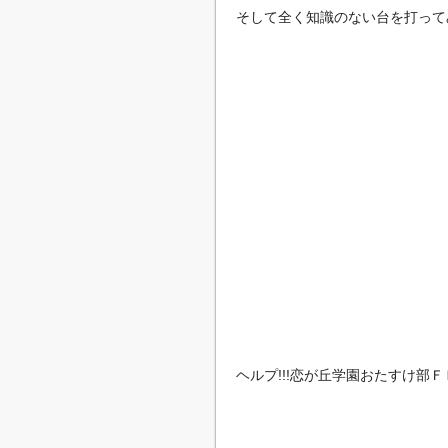
そして全く知識のない台を打って
ヘルプ!!!恋が丘学園おたすけ部Ｆ