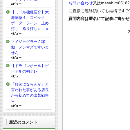
お問い合わせ
又は
masahiro0518
4ビュー
に直接ご連絡頂いても結構です(^^
【ミドル機種紹介】大
海物語４ スペック
質問内容は匿名にて記事に書かせ
ボーダーライン 止め
打ち 捻り打ちｅｔｃ.
4ビュー
マイジャグラー２稼
働 メシマズですいま
せん
4ビュー
【ドラゴンボール】ビ
ーデルの初デレ
4ビュー
「釘師にならんか」と
言われた事がある店長
から初めての出禁勧告
ｗ
4ビュー
最近のコメント