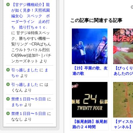
【甘デジ機種紹介】龍
が如く見参！天照祇園
編女心 スペック ボ
この記事に関連する記事
ーダーライン 止め打
ち 捻り打ちｅｔｃ.
に
甘デジ&特殊スペッ
ク、勝ちやすい機種一
覧!リング ~CRAぱちん
こウルトラバトル烈伝
C4(99ver)追加!!~ | パチ
ンカーズネット
より
【19】卒業の歌、友
【びっくり
引っ越しました
に
ま
達の歌
あしたのジ
ちゃ
より
熱ガンガン
引っ越しました
に
は
くなん
より
禁煙１日目〜５日目
に
まちゃ
より
禁煙１日目〜５日目
に
ななし
より
【板尾創路】板尾創
【ディスカ
路の２４時間
ャンネル】
イバル