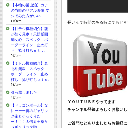
【本物の梁山泊】ガチ
の当時のリアル映像 マ
ジでみた方がいい
5ビュー
長いんで時間のある時にでもどぞ
【甘デジ機種紹介】龍
が如く見参！天照祇園
編女心 スペック ボ
ーダーライン 止め打
ち 捻り打ちｅｔｃ.
5ビュー
【ミドル機種紹介】真
北斗無双 スペック
ボーダーライン 止め
打ち 捻り打ちｅｔｃ.
5ビュー
引っ越しました
4ビュー
ＹＯＵＴＵＢＥやってます
【ドラゴンボール】な
チャンネル登録よろしくお願いしま
にーーー俺のギャリッ
ク砲とそっくりだ
ー！！！３倍界王拳Ｖ
ご質問などありましたらお気軽にど
Ｓギャリック砲