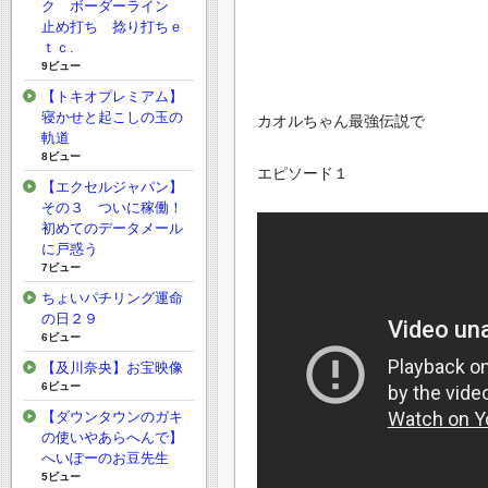
ク ボーダーライン
止め打ち 捻り打ちｅ
ｔｃ.
9ビュー
【トキオプレミアム】
寝かせと起こしの玉の
カオルちゃん最強伝説で
軌道
8ビュー
エピソード１
【エクセルジャパン】
その３ ついに稼働！
初めてのデータメール
に戸惑う
7ビュー
ちょいパチリング運命
の日２９
6ビュー
【及川奈央】お宝映像
6ビュー
【ダウンタウンのガキ
の使いやあらへんで】
へいぽーのお豆先生
5ビュー