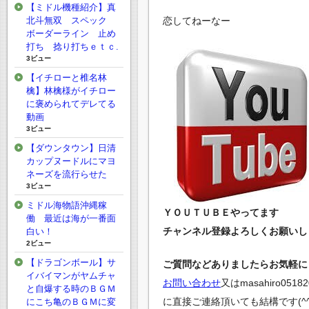
【ミドル機種紹介】真
恋してねーなー
北斗無双 スペック
ボーダーライン 止め
打ち 捻り打ちｅｔｃ.
3ビュー
【イチローと椎名林
檎】林檎様がイチロー
に褒められてデレてる
動画
3ビュー
【ダウンタウン】日清
カップヌードルにマヨ
ネーズを流行らせた
3ビュー
ミドル海物語沖縄稼
ＹＯＵＴＵＢＥやってます
働 最近は海が一番面
チャンネル登録よろしくお願いしま
白い！
2ビュー
【ドラゴンボール】サ
ご質問などありましたらお気軽にど
イバイマンがヤムチャ
お問い合わせ
又は
masahiro0518
と自爆する時のＢＧＭ
に直接ご連絡頂いても結構です(^^
にこち亀のＢＧＭに変