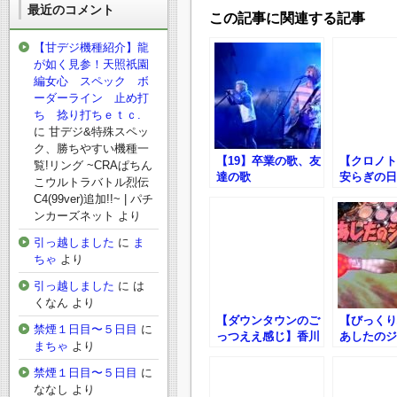
最近のコメント
この記事に関連する記事
【甘デジ機種紹介】龍
が如く見参！天照祇園
編女心 スペック ボ
ーダーライン 止め打
ち 捻り打ちｅｔｃ.
に
甘デジ&特殊スペッ
ク、勝ちやすい機種一
【19】卒業の歌、友
【クロノト
覧!リング ~CRAぱちん
達の歌
安らぎの日
こウルトラバトル烈伝
C4(99ver)追加!!~ | パチ
ンカーズネット
より
引っ越しました
に
ま
ちゃ
より
引っ越しました
に
は
くなん
より
【ダウンタウンのご
【びっくり
禁煙１日目〜５日目
に
っつええ感じ】香川
あしたのジ
まちゃ
より
さん
熱ガンガン
禁煙１日目〜５日目
に
ななし
より