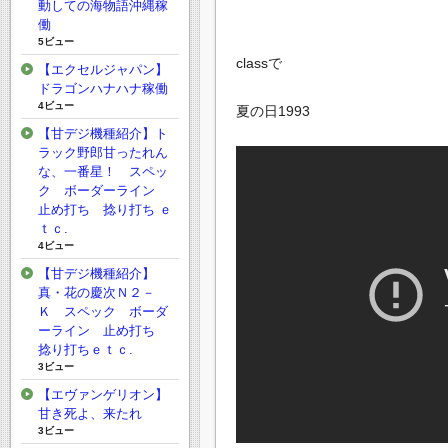
動しての海物語沖縄稼
働
5ビュー
classで
【エクセルジャパン】
ドラゴンハナハナ稼働
4ビュー
夏の日1993
【甘デジ機種紹介】ト
ラック野郎甘ったれん
な、一番星！ スペッ
ク ボーダーライン
止め打ち 捻り打ち ｅ
ｔｃ.
4ビュー
【甘デジ機種紹介】
真・花の慶次Ｎ２－
Ｋ スペック ボーダ
ーライン 止め打ち
捻り打ちｅｔｃ.
3ビュー
【エヴァンゲリオン】
甘き死よ、来たれ
3ビュー