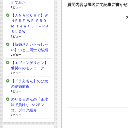
えてみた
質問内容は匿名にて記事に書かせ
2ビュー
【ＡＮＡＲＣＨＹ】Ｗ
ＨＥＲＥ ＷＥ ＦＲＯ
Ｍ ｆｅａｔ．Ｔ－ＰＡ
ＢＬＯＷ
2ビュー
【新婚さんいらっしゃ
い】いとこ同士で結婚
2ビュー
【エヴァンゲリオン】
慟哭へのモノローグ
2ビュー
【ドラえもん】のび太
の結婚前夜
2ビュー
のりまるさんの「正攻
法で負けないパチン
コ」ブログ紹介
2ビュー