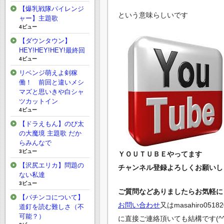
【爆乳戦隊パイレンジ
という意味らしいです
ャー】主題歌
4ビュー
【ダウンタウン】
HEY!HEY!HEY!最終回
4ビュー
リベンジ萌えよ剣稼
働！ 前回と違いメシ
マズと思いきや白シャ
ツカットイン
4ビュー
【ドラえもん】のび太
の大魔境 主題歌 だか
らみんなで
3ビュー
ＹＯＵＴＵＢＥやってます
【沢尻エリカ】問題の
チャンネル登録よろしくお願いしま
ない私達
3ビュー
ご質問などありましたらお気軽にど
【パチンコについて】
お問い合わせ
又は
masahiro0518
道釘を読む難しさ（不
可能？）
に直接ご連絡頂いても結構です(^^