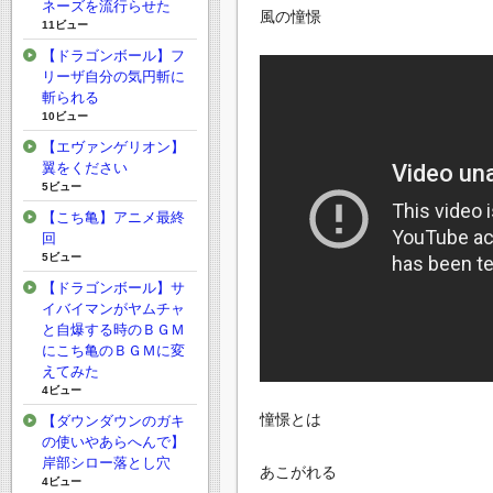
ネーズを流行らせた
風の憧憬
11ビュー
【ドラゴンボール】フ
リーザ自分の気円斬に
斬られる
10ビュー
【エヴァンゲリオン】
翼をください
5ビュー
【こち亀】アニメ最終
回
5ビュー
【ドラゴンボール】サ
イバイマンがヤムチャ
と自爆する時のＢＧＭ
にこち亀のＢＧＭに変
えてみた
4ビュー
憧憬とは
【ダウンダウンのガキ
の使いやあらへんで】
岸部シロー落とし穴
あこがれる
4ビュー