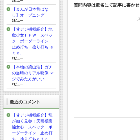
2ビュー
質問内容は匿名にて記事に書かせ
【まんが日本昔ばな
し】オープニング
2ビュー
【甘デジ機種紹介】地
獄少女ＦＰＷ スペッ
ク ボーダーライン
止め打ち 捻り打ち ｅ
ｔｃ.
2ビュー
【本物の梁山泊】ガチ
の当時のリアル映像 マ
ジでみた方がいい
2ビュー
最近のコメント
【甘デジ機種紹介】龍
が如く見参！天照祇園
編女心 スペック ボ
ーダーライン 止め打
ち 捻り打ちｅｔｃ.