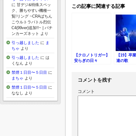
に
甘デジ&特殊スペッ
この記事に関連する記事
ク、勝ちやすい機種一
覧!リング ~CRAぱちん
こウルトラバトル烈伝
C4(99ver)追加!!~ | パチ
ンカーズネット
より
引っ越しました
に
ま
ちゃ
より
【クロノトリガー】
【19】卒
引っ越しました
に
は
安らぎの日々
達の歌
くなん
より
禁煙１日目〜５日目
に
まちゃ
より
コメントを残す
禁煙１日目〜５日目
に
コメント
ななし
より