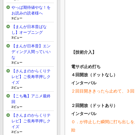
やっぱ期待値やな！を
お読みの読者様へ
3ビュー
【まんが日本昔ばな
し】オープニング
3ビュー
【まんが日本昔】エン
ディング人間っていい
【技術介入】
な
3ビュー
電サポ止め打ち
【さんまのからくりテ
４回開放（ドットなし）
レビ】ご長寿早押しク
イズ
インターバル
2ビュー
２回目開ききったら止めて、３回
【こち亀】アニメ最終
回
２回開放（ドットあり）
2ビュー
インターバル
【さんまのからくりテ
レビ】ご長寿早押しク
０．が停止した瞬間に打ち出しを
イズ
始
2ビュー