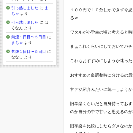
引っ越しました
に
ま
１００円で１０分しかできず今思
ちゃ
より
るｗ
引っ越しました
に
は
くなん
より
ワタルが小学生の頃と考えると時
禁煙１日目〜５日目
に
まちゃ
より
まぁこれくらいにしておいてパチ
禁煙１日目〜５日目
に
ななし
より
これもおすすめにしようか迷った
おすすめと良調整時に分けるの最
甘デジ紹介みたいに統一しようか
旧享楽くらいだと自身持っておす
のか自分の中で甘いと思えるのが
旧享楽を比較にしたらダメなのか