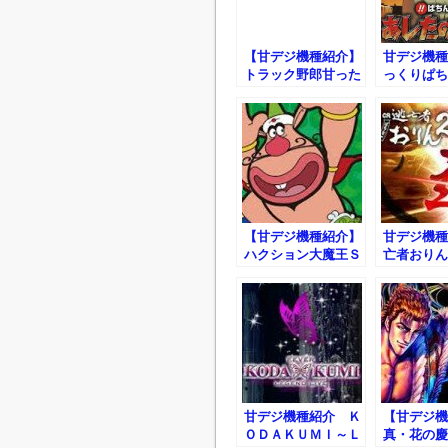
【甘デジ機種紹介】
甘デジ機種
トラック野郎甘った
っくりぱち
れんな、一番星！
たのジョー
スペック ボーダー
ｔｖｅｒｓ
ライン 止め打ち
捻り打ち ｅｔｃ.
【甘デジ機種紹介】
甘デジ機種
ハクション大魔王Ｓ
亡者おりん
ＴＫ スペック ボ
ーダーライン 止め
打ち 捻り打ちｅｔ
ｃ.
甘デジ機種紹介 Ｋ
【甘デジ機
ＯＤＡＫＵＭＩ～Ｌ
真・花の慶