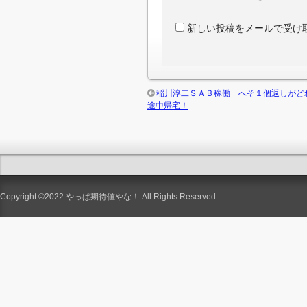
新しい投稿をメールで受け
稲川淳二ＳＡＢ稼働 へそ１個返しがど
途中帰宅！
Copyright ©2022
やっぱ期待値やな！
All Rights Reserved.