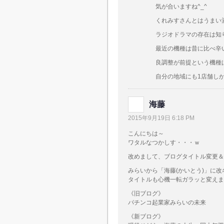
気が合いますね^_^
くれみすさんとはうまい
ラジオドラマの存在は知
最近の機種は昔に比べ辛
良調整が前提という機種
自分の地域にも1店舗しか入
海藤
2015年9月19日 6:18 PM
こんにちは～
ワタルなつかしす・・・ｗ
改めまして、ブログタイトル変更＆
みらいから「海藤(かいとう)」に改
タイトルも心機一転ガラッと変えま
《旧ブログ》
パチンコ起業家みらいの未来
《新ブログ》