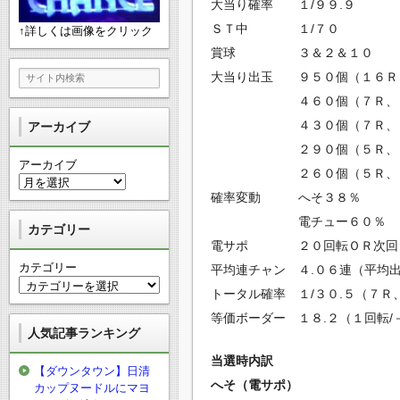
大当り確率 １/９９.９
ＳＴ中 １/７０
↑詳しくは画像をクリック
賞球 ３＆２＆１０
大当り出玉 ９５０個（１６Ｒ
４６０個（７Ｒ、１６
４３０個（７Ｒ、８
アーカイブ
２９０個（５Ｒ、１６
アーカイブ
２６０個（５Ｒ、８
確率変動 へそ３８％
電チュー６０％
カテゴリー
電サポ ２０回転ＯＲ次回
カテゴリー
平均連チャン ４.０６連（平均
トータル確率 １/３０.５（７Ｒ
等価ボーダー １８.２（１回転/
人気記事ランキング
当選時内訳
【ダウンタウン】日清
へそ（電サポ）
カップヌードルにマヨ