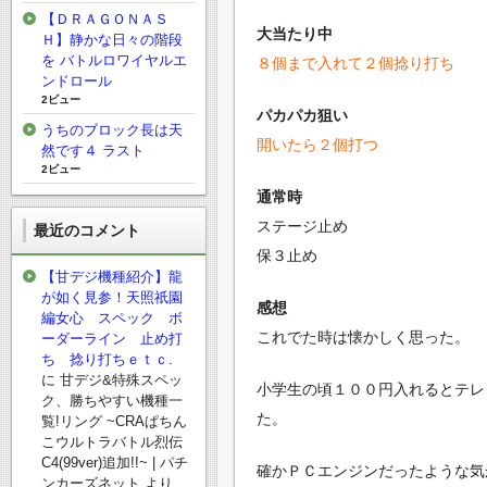
【ＤＲＡＧＯＮＡＳ
大当たり中
Ｈ】静かな日々の階段
を バトルロワイヤルエ
８個まで入れて２個捻り打ち
ンドロール
2ビュー
パカパカ狙い
うちのブロック長は天
開いたら２個打つ
然です４ ラスト
2ビュー
通常時
ステージ止め
最近のコメント
保３止め
【甘デジ機種紹介】龍
が如く見参！天照祇園
感想
編女心 スペック ボ
これでた時は懐かしく思った。
ーダーライン 止め打
ち 捻り打ちｅｔｃ.
に
甘デジ&特殊スペッ
小学生の頃１００円入れるとテレ
ク、勝ちやすい機種一
た。
覧!リング ~CRAぱちん
こウルトラバトル烈伝
C4(99ver)追加!!~ | パチ
確かＰＣエンジンだったような気
ンカーズネット
より