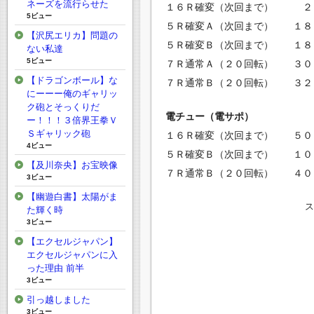
ネーズを流行らせた
１６Ｒ確変（次回まで） ２
5ビュー
５Ｒ確変Ａ（次回まで） １８
【沢尻エリカ】問題の
５Ｒ確変Ｂ（次回まで） １８
ない私達
5ビュー
７Ｒ通常Ａ（２０回転） ３０
【ドラゴンボール】な
７Ｒ通常Ｂ（２０回転） ３２
にーーー俺のギャリッ
ク砲とそっくりだ
電チュー（電サポ）
ー！！！３倍界王拳Ｖ
Ｓギャリック砲
１６Ｒ確変（次回まで） ５０
4ビュー
５Ｒ確変Ｂ（次回まで） １０
【及川奈央】お宝映像
７Ｒ通常Ｂ（２０回転） ４０
3ビュー
【幽遊白書】太陽がま
た輝く時
3ビュー
【エクセルジャパン】
エクセルジャパンに入
った理由 前半
3ビュー
引っ越しました
3ビュー