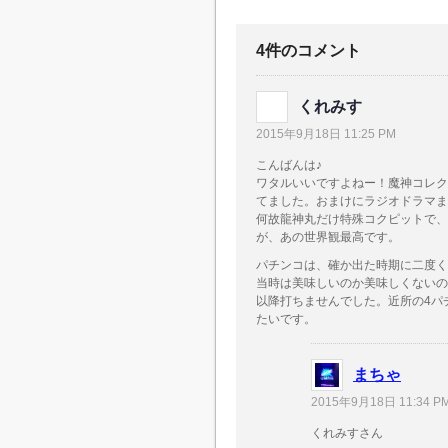
ＥＧＥＮＤ ＬＩＶ
Ｋ スペッ
Ｅ～Ｓｗｅｅｔｖｅ
ダーライン
ｒ～
ち 捻り打
4件のコメント
ｃ.
くれみす
2015年9月18日 11:25 PM
こんばんは♪
ワタルいいですよねー！魔神コレク
てました。おまけにラジオドラマま
何故龍神丸だけ特殊コクピットで、
が、あの世界観最高です。
パチンコは、確か出た時期に二度く
当時は美味しいのか美味しくないの
以降打ちませんでした。近所の4パ
たいです。
まちゃ
2015年9月18日 11:34 P
くれみすさん