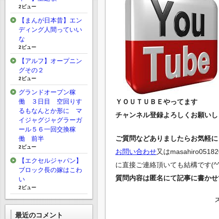
2ビュー
【まんが日本昔】エン
ディング人間っていい
な
2ビュー
【アルフ】オープニン
グその２
2ビュー
グランドオープン稼
働 ３日目 空回りす
ＹＯＵＴＵＢＥやってます
るもなんとか形に マ
チャンネル登録よろしくお願いしま
イジャグジャグラーガ
ール５６一回交換稼
ご質問などありましたらお気軽にど
働 前半
2ビュー
お問い合わせ
又は
masahiro0518
【エクセルジャパン】
に直接ご連絡頂いても結構です(^^
ブロック長の嫁はこわ
質問内容は匿名にて記事に書かせ
い
2ビュー
最近のコメント