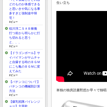
生い立ち
どのものか体感できる
と思いきや気になる事
多すぎと強制途中帰
宅！
3ビュー
稲川淳二ＳＡＢ稼働
打つ前から明らかに打
ち切れると思う
と、、、
3ビュー
【ドラゴンボール】サ
イバイマンがヤムチャ
と自爆する時のＢＧＭ
にこち亀のＢＧＭに変
えてみた
2ビュー
【パチンコについて】
パチンコの機械割計算
単独の独房読書黙想か早々で独唱
方法
2ビュー
【爆乳戦隊パイレンジ
ャー】主題歌