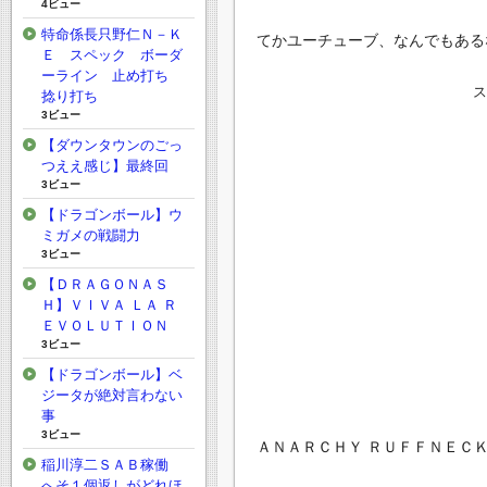
4ビュー
特命係長只野仁Ｎ－Ｋ
てかユーチューブ、なんでもある
Ｅ スペック ボーダ
ーライン 止め打ち
捻り打ち
3ビュー
【ダウンタウンのごっ
つええ感じ】最終回
3ビュー
【ドラゴンボール】ウ
ミガメの戦闘力
3ビュー
【ＤＲＡＧＯＮＡＳ
Ｈ】ＶＩＶＡ ＬＡ Ｒ
ＥＶＯＬＵＴＩＯＮ
3ビュー
【ドラゴンボール】ベ
ジータが絶対言わない
事
3ビュー
ＡＮＡＲＣＨＹ ＲＵＦＦＮＥＣ
稲川淳二ＳＡＢ稼働
へそ１個返しがどれほ