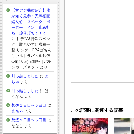
【甘デジ機種紹介】龍
が如く見参！天照祇園
編女心 スペック ボ
ーダーライン 止め打
ち 捻り打ちｅｔｃ.
に
甘デジ&特殊スペッ
ク、勝ちやすい機種一
覧!リング ~CRAぱちん
こウルトラバトル烈伝
C4(99ver)追加!!~ | パチ
ンカーズネット
より
引っ越しました
に
ま
ちゃ
より
引っ越しました
に
は
くなん
より
禁煙１日目〜５日目
に
この記事に関連する記事
まちゃ
より
禁煙１日目〜５日目
に
ななし
より