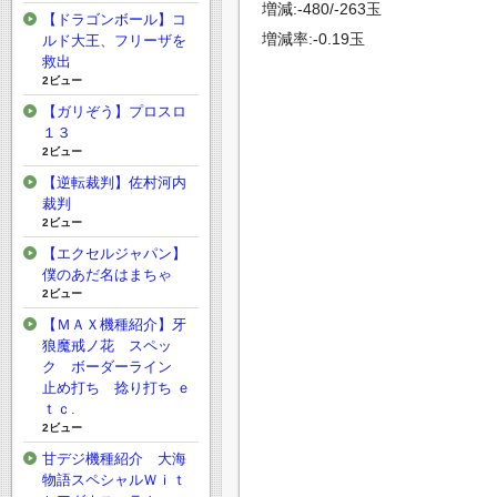
増減:-480/-263玉
【ドラゴンボール】コ
増減率:-0.19玉
ルド大王、フリーザを
救出
2ビュー
【ガリぞう】プロスロ
１３
2ビュー
【逆転裁判】佐村河内
裁判
2ビュー
【エクセルジャパン】
僕のあだ名はまちゃ
2ビュー
【ＭＡＸ機種紹介】牙
狼魔戒ノ花 スペッ
ク ボーダーライン
止め打ち 捻り打ち ｅ
ｔｃ.
2ビュー
甘デジ機種紹介 大海
物語スペシャルＷｉｔ