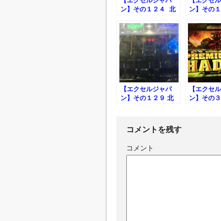
【エクセルジャパ
【エクセル
ン】その１２４ 北
ン】その１
斗無双 色々店を周
斗無双稼働
った結果
いってこっ
【エクセルジャパ
【エクセル
ン】その１２９ 北
ン】その３
斗無双稼働 朝一見
もの遠い店
た瞬間今日は凌ぎだ
して通いや
なと思い閉店まで打
た
コメントを残す
ったら店員にお疲れ
様ですと言われた日
コメント