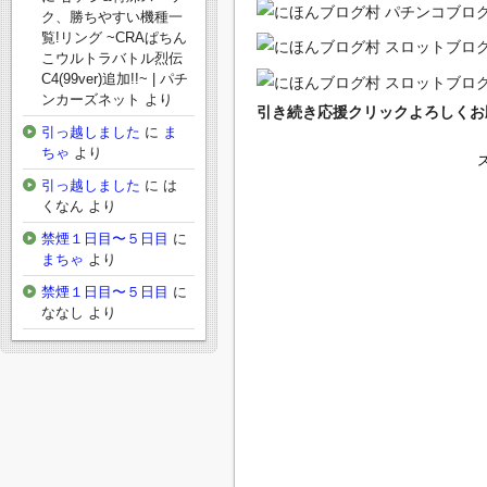
ク、勝ちやすい機種一
覧!リング ~CRAぱちん
こウルトラバトル烈伝
C4(99ver)追加!!~ | パチ
ンカーズネット
より
引き続き応援クリックよろしくお願
引っ越しました
に
ま
ちゃ
より
引っ越しました
に
は
くなん
より
禁煙１日目〜５日目
に
まちゃ
より
禁煙１日目〜５日目
に
ななし
より