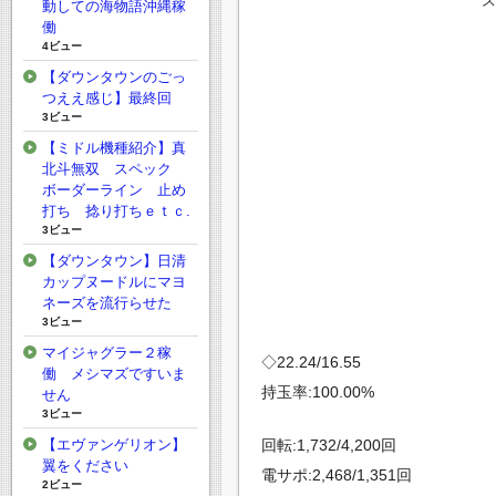
動しての海物語沖縄稼
働
4ビュー
【ダウンタウンのごっ
つええ感じ】最終回
3ビュー
【ミドル機種紹介】真
北斗無双 スペック
ボーダーライン 止め
打ち 捻り打ちｅｔｃ.
3ビュー
【ダウンタウン】日清
カップヌードルにマヨ
ネーズを流行らせた
3ビュー
マイジャグラー２稼
◇22.24/16.55
働 メシマズですいま
持玉率:100.00%
せん
3ビュー
回転:1,732/4,200回
【エヴァンゲリオン】
翼をください
電サポ:2,468/1,351回
2ビュー