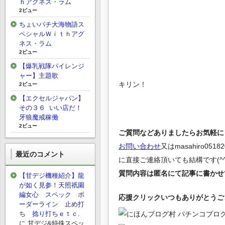
ｈアグネス・ラム
2ビュー
ちょいパチ大海物語ス
ペシャルＷｉｔｈアグ
ネス・ラム
2ビュー
【爆乳戦隊パイレンジ
ャー】主題歌
キリン！
2ビュー
【エクセルジャパン】
その３６ いい店だ！
牙狼魔戒稼働
2ビュー
ご質問などありましたらお気軽にど
お問い合わせ
又は
masahiro0518
最近のコメント
に直接ご連絡頂いても結構です(^^
質問内容は匿名にて記事に書かせ
【甘デジ機種紹介】龍
が如く見参！天照祇園
編女心 スペック ボ
応援クリックいつもありがとうござい
ーダーライン 止め打
ち 捻り打ちｅｔｃ.
に
甘デジ&特殊スペッ