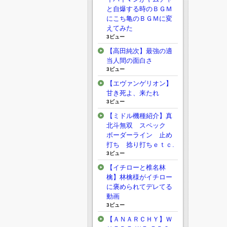
と自爆する時のＢＧＭ
にこち亀のＢＧＭに変
えてみた
3ビュー
【高田純次】最強の適
当人間の面白さ
3ビュー
【エヴァンゲリオン】
甘き死よ、来たれ
3ビュー
【ミドル機種紹介】真
北斗無双 スペック
ボーダーライン 止め
打ち 捻り打ちｅｔｃ.
3ビュー
【イチローと椎名林
檎】林檎様がイチロー
に褒められてデレてる
動画
3ビュー
【ＡＮＡＲＣＨＹ】Ｗ