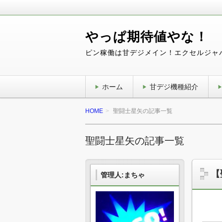
やっぱ期待値やな！
ピン稼働は甘デジメイン！エクセルジャ
ホーム
甘デジ機種紹介
HOME
聖闘士星矢の記事一覧
聖闘士星矢の記事一覧
【
管理人:まちゃ