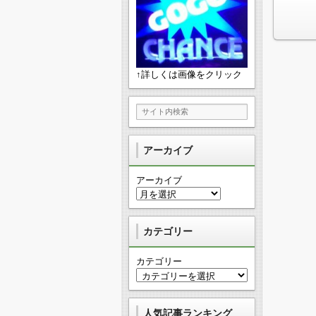
↑詳しくは画像をクリック
アーカイブ
アーカイブ
カテゴリー
カテゴリー
人気記事ランキング