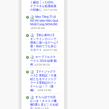
く解説｜＋2.03%、
ケアマネも処遇改善
の対象に
(7/17 22:00)
Mẹo Tăng Tỉ Lệ
Nổ Hũ Ixtal Hiệu Quả
Nhất Cùng NOHU90
(3/25 06:33)
【初心者向け】
オンラインカジノで
簡単に遊べるゲーム7
選！初めてでも安心
スタート
(3/24 07:39)
ホープフルステ
ークス 2024 結果 動
画
(12/28 08:23)
【マイジャグラ
ー５】実戦記！６連
続となるマイジャグ
ラー５実戦記のフィ
ナーレは！？（後
編）
(10/8 15:00)
すろらぼで今読
むべき！オススメ機
種5選と見どころを紹
介
(9/30 11:53)