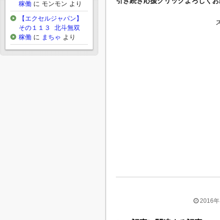
引き続き応援クリックよろしくお願
稼働
に
モンモン
より
【エクセルジャパン】
その１１３ 北斗無双
稼働
に
まちゃ
より
2016年