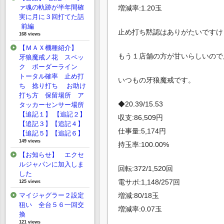
ァ魂の軌跡が半年間確
増減率:1.20玉
実に月に３回打てた話
前編
止め打ち黙認はありがたいですけ
168 views
【ＭＡＸ機種紹介】
もう１店舗の方が甘いらしいので店移
牙狼魔戒ノ花 スペッ
ク ボーダーライン
トータル確率 止め打
いつもの牙狼魔戒です。
ち 捻り打ち お助け
打ち方 保留場所 ア
◆20.39/15.53
タッカーセンサー場所
【追記１】 【追記２】
収支:86,509円
【追記３】【追記４】
仕事量:5,174円
【追記５】【追記６】
149 views
持玉率:100.00%
【お知らせ】 エクセ
ルジャパンに加入しま
回転:372/1,520回
した
電サポ:1,148/257回
125 views
増減:80/18玉
マイジャグラー２設定
狙い 全台５６一回交
増減率:0.07玉
換
121 views