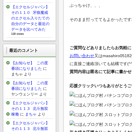
ぶっちゃけ、、、
【エクセルジャパン】
その１１０ 牙狼魔戒
のエクセル入りたての
そのまま打っててもよかったです
自分のデータと最近の
データを比べてみた
118 views
ご質問などありましたらお気軽にど
最近のコメント
お問い合わせ
又は
masahiro0518
【お知らせ】 この度
に直接ご連絡頂いても結構です(^^
番頭になりました
に
質問内容は匿名にて記事に書かせ
まちゃ
より
【お知らせ】 この度
応援クリックいつもありがとうござい
番頭になりました
に
ヤンウェンリー
より
【エクセルジャパン】
その１１３ 北斗無双
稼働
に
まちゃ
より
【エクセルジャパン】
その１１３ 北斗無双