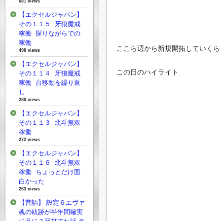
681 views
【エクセルジャパン】
その１１５ 牙狼魔戒
稼働 探りながらでの
稼働
ここら辺から新規開拓していくら
498 views
【エクセルジャパン】
この日のハイライト
その１１４ 牙狼魔戒
稼働 台移動を繰り返
し
289 views
【エクセルジャパン】
その１１３ 北斗無双
稼働
272 views
【エクセルジャパン】
その１１６ 北斗無双
稼働 ちょっとだけ面
白かった
263 views
【昔話】 設定６エヴァ
魂の軌跡が半年間確実