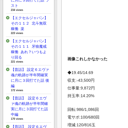
に月に３回打てた話 ラ
スト
234 views
【エクセルジャパン】
その１１２ 北斗無双
稼働 楽
223 views
【エクセルジャパン】
その１１１ 牙狼魔戒
稼働 あれ？いつもよ
り回る
画像これしかなかった
221 views
【昔話】 設定６エヴァ
◆19.45/14.69
魂の軌跡が半年間確実
収支:-43,500円
に月に３回打てた話 後
編
仕事量:9,872円
172 views
持玉率:14.20%
【昔話】 設定６エヴ
ァ魂の軌跡が半年間確
実に月に３回打てた話
回転:986/1,086回
中編
電サポ:100/680回
170 views
増減:120/816玉
【昔話】 設定６エヴ