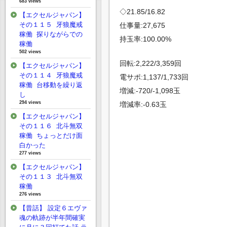
683 views
◇21.85/16.82
【エクセルジャパン】
その１１５ 牙狼魔戒
仕事量:27,675
稼働 探りながらでの
持玉率:100.00%
稼働
502 views
回転:2,222/3,359回
【エクセルジャパン】
その１１４ 牙狼魔戒
電サポ:1,137/1,733回
稼働 台移動を繰り返
増減:-720/-1,098玉
し
294 views
増減率:-0.63玉
【エクセルジャパン】
その１１６ 北斗無双
稼働 ちょっとだけ面
白かった
277 views
【エクセルジャパン】
その１１３ 北斗無双
稼働
276 views
【昔話】 設定６エヴァ
魂の軌跡が半年間確実