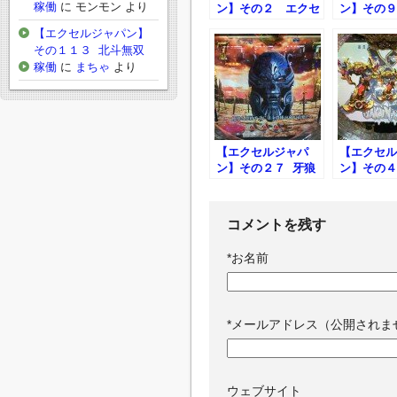
稼働
に
モンモン
より
ン】その２ エクセ
ン】その９
ルジャパンの面接に
ルジャパン
【エクセルジャパン】
行ってみた
に行ってき
その１１３ 北斗無双
稼働
に
まちゃ
より
【エクセルジャパ
【エクセル
ン】その２７ 牙狼
ン】その４
は牙狼でも今回はザ
拳王からの
ルバ！
ての牙狼魔
コメントを残す
*
お名前
*
メールアドレス（公開されま
ウェブサイト