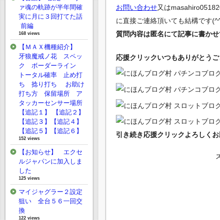
お問い合わせ
又は
masahiro0518
ァ魂の軌跡が半年間確
実に月に３回打てた話
に直接ご連絡頂いても結構です(^^
前編
質問内容は匿名にて記事に書かせ
168 views
【ＭＡＸ機種紹介】
牙狼魔戒ノ花 スペッ
応援クリックいつもありがとうござい
ク ボーダーライン
トータル確率 止め打
ち 捻り打ち お助け
打ち方 保留場所 ア
タッカーセンサー場所
【追記１】 【追記２】
【追記３】【追記４】
【追記５】【追記６】
引き続き応援クリックよろしくお願
152 views
【お知らせ】 エクセ
ルジャパンに加入しま
した
125 views
マイジャグラー２設定
狙い 全台５６一回交
換
122 views