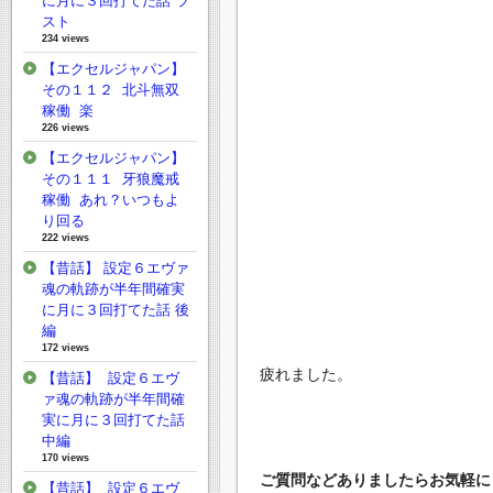
に月に３回打てた話 ラ
スト
234 views
【エクセルジャパン】
その１１２ 北斗無双
稼働 楽
226 views
【エクセルジャパン】
その１１１ 牙狼魔戒
稼働 あれ？いつもよ
り回る
222 views
【昔話】 設定６エヴァ
魂の軌跡が半年間確実
に月に３回打てた話 後
編
172 views
疲れました。
【昔話】 設定６エヴ
ァ魂の軌跡が半年間確
実に月に３回打てた話
中編
170 views
ご質問などありましたらお気軽にど
【昔話】 設定６エヴ