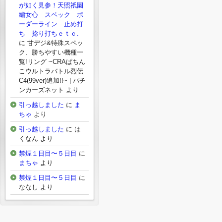
が如く見参！天照祇園
編女心 スペック ボ
ーダーライン 止め打
ち 捻り打ちｅｔｃ.
に
甘デジ&特殊スペッ
ク、勝ちやすい機種一
覧!リング ~CRAぱちん
こウルトラバトル烈伝
C4(99ver)追加!!~ | パチ
ンカーズネット
より
引っ越しました
に
ま
ちゃ
より
引っ越しました
に
は
くなん
より
禁煙１日目〜５日目
に
まちゃ
より
禁煙１日目〜５日目
に
ななし
より