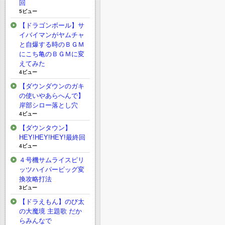
回
5ビュー
【ドラゴンボール】サ
イバイマンがヤムチャ
と自爆する時のＢＧＭ
にこち亀のＢＧＭに変
えてみた
4ビュー
【ダウンダウンのガキ
の使いやあらへんで】
岸部シロー落とし穴
4ビュー
【ダウンタウン】
HEY!HEY!HEY!最終回
4ビュー
４号機サムライスピリ
ッツハイパービッグ変
換攻略打法
3ビュー
【ドラえもん】のび太
の大魔境 主題歌 だか
らみんなで