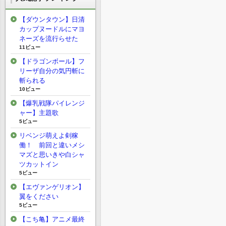
【ダウンタウン】日清
カップヌードルにマヨ
ネーズを流行らせた
11ビュー
【ドラゴンボール】フ
リーザ自分の気円斬に
斬られる
10ビュー
【爆乳戦隊パイレンジ
ャー】主題歌
5ビュー
リベンジ萌えよ剣稼
働！ 前回と違いメシ
マズと思いきや白シャ
ツカットイン
5ビュー
【エヴァンゲリオン】
翼をください
5ビュー
【こち亀】アニメ最終