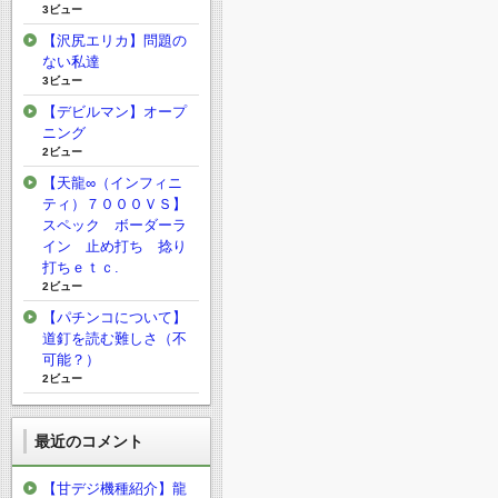
3ビュー
【沢尻エリカ】問題の
ない私達
3ビュー
【デビルマン】オープ
ニング
2ビュー
【天龍∞（インフィニ
ティ）７０００ＶＳ】
スペック ボーダーラ
イン 止め打ち 捻り
打ちｅｔｃ.
2ビュー
【パチンコについて】
道釘を読む難しさ（不
可能？）
2ビュー
最近のコメント
【甘デジ機種紹介】龍